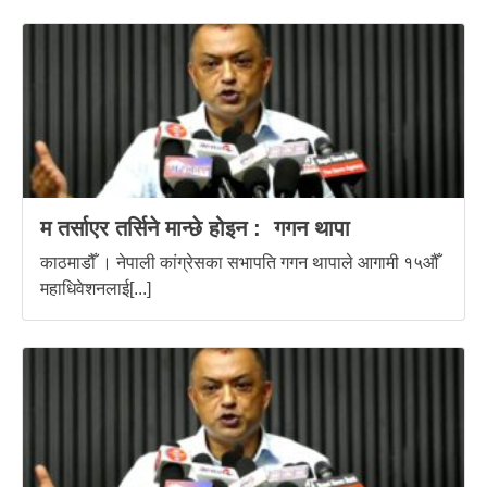
म तर्साएर तर्सिने मान्छे होइन : गगन थापा
काठमाडौँ । नेपाली कांग्रेसका सभापति गगन थापाले आगामी १५औँ
महाधिवेशनलाई[...]