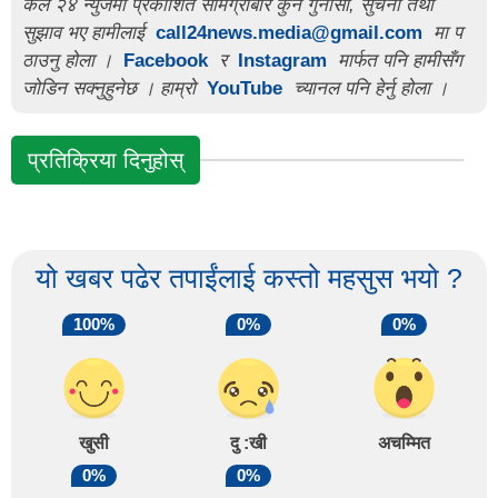
कल २४ न्युजमा प्रकाशित सामग्रीबारे कुनै गुनासो, सुचना तथा
सुझाव भए हामीलाई
call24news.media@gmail.com
मा प
ठाउनु होला ।
Facebook
र
Instagram
मार्फत पनि हामीसँग
जोडिन सक्नुहुनेछ । हाम्रो
YouTube
च्यानल पनि हेर्नु होला ।
प्रतिक्रिया दिनुहोस्
यो खबर पढेर तपाईंलाई कस्तो महसुस भयो ?
100%
0%
0%
खुसी
दु :खी
अचम्मित
0%
0%