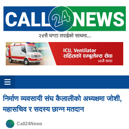
Skip
to
content
२४सै घण्टा तपाईको साथमा...
निर्माण व्यवसायी संघ कैलालीको अध्यक्षमा जोशी,
महासचिव र सदस्य छान्न मतदान
Call24News