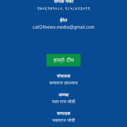
सम्पर्क नम्बर
९७०६१७१०८०, ९८५८४२३०९९
ईमेल
call24news.media@gmail.com
हाम्रो टीम
संचालक
सत्यराज उपाध्याय
अध्यक्ष
पदम राज जोशी
सम्पादक
भक्तराज जोशी