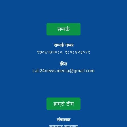
सम्पर्क
सम्पर्क नम्बर
९७०६१७१०८०, ९८५८४२३०९९
ईमेल
call24news.media@gmail.com
हाम्रो टीम
संचालक
सत्यराज उपाध्याय