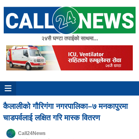
Skip
to
content
२४सै घण्टा तपाईको साथमा...
कैलालीको गौरिगंगा नगरपालिका–७ मनकापुरमा
चाडपर्वलाई लक्षित गरि मास्क वितरण
Call24News