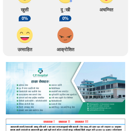
खुसी
दु :खी
अचम्मित
0%
0%
उत्साहित
आक्रोशित