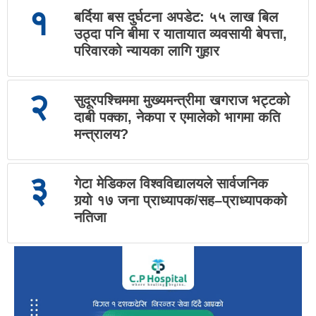
१
बर्दिया बस दुर्घटना अपडेट: ५५ लाख बिल
उठ्दा पनि बीमा र यातायात व्यवसायी बेपत्ता,
परिवारको न्यायका लागि गुहार
२
सुदूरपश्चिममा मुख्यमन्त्रीमा खगराज भट्टको
दाबी पक्का, नेकपा र एमालेको भागमा कति
मन्त्रालय?
३
गेटा मेडिकल विश्वविद्यालयले सार्वजनिक
गर्‍यो १७ जना प्राध्यापक/सह–प्राध्यापकको
नतिजा