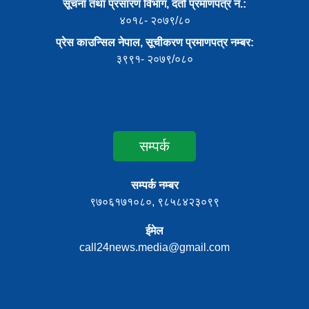
सूचना तथा प्रसारण विभाग, दर्ता प्रमाणपत्र नं.:
४०१८- २०७९/८०
प्रेस काउन्सिल नेपाल, सूचीकरण प्रमाणपत्र नम्बर:
३९९१- २०७९/०८०
सम्पर्क
सम्पर्क नम्बर
९७०६१७१०८०, ९८५८४२३०९९
ईमेल
call24news.media@gmail.com