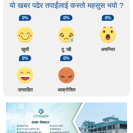
यो खबर पढेर तपाईंलाई कस्तो महसुस भयो ?
0%
0%
0%
खुसी
दु :खी
अचम्मित
0%
0%
उत्साहित
आक्रोशित