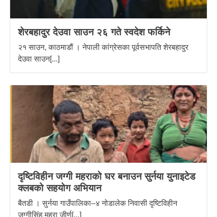
शेरबहादुर देउवा साउन २६ गते स्वदेश फर्किने
२१ साउन, काठमाडौं । नेपाली कांग्रेसका पूर्वसभापति शेरबहादुर
देउवा साउन[...]
दृष्टिविहीन जग्गी महराको घर बनाउन सुर्नया युनाइटेड
क्लबको सहयोग अभियान
बैतडी । सुर्नया गाउँपालिका–४ नोडालेक निवासी दृष्टिविहीन
जग्गीसिंह महरा जीर्ण[...]