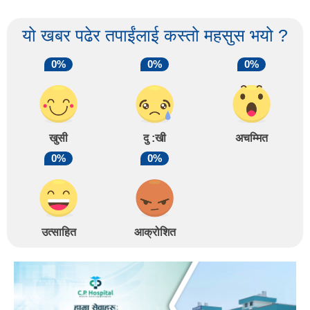
यो खबर पढेर तपाईंलाई कस्तो महसुस भयो ?
0%
0%
0%
खुसी
दु :खी
अचम्मित
0%
0%
उत्साहित
आक्रोशित