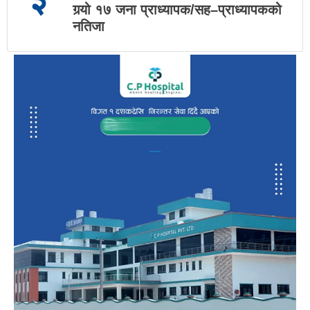
गर्‍यो १७ जना प्राध्यापक/सह–प्राध्यापकको
नतिजा