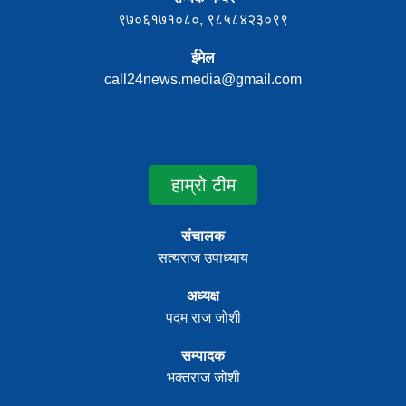
९७०६१७१०८०, ९८५८४२३०९९
ईमेल
call24news.media@gmail.com
हाम्रो टीम
संचालक
सत्यराज उपाध्याय
अध्यक्ष
पदम राज जोशी
सम्पादक
भक्तराज जोशी