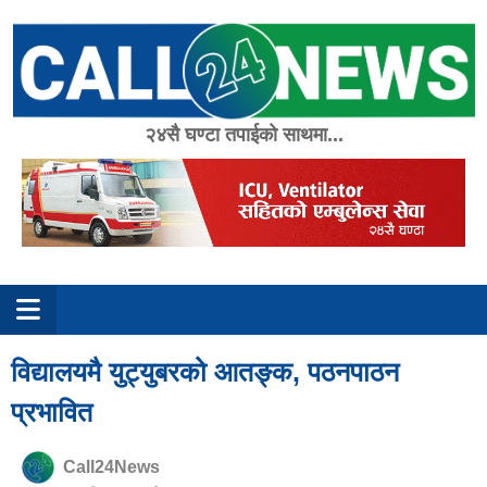
Skip
to
content
२४सै घण्टा तपाईको साथमा...
विद्यालयमै युट्युबरको आतङ्क, पठनपाठन
प्रभावित
Call24News