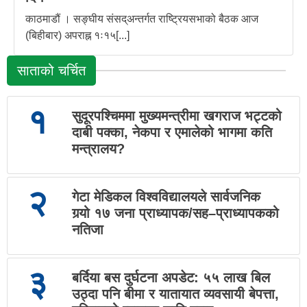
काठमाडौं । सङ्घीय संसद्अन्तर्गत राष्ट्रियसभाको बैठक आज
(बिहीबार) अपराह्न १ः१५[...]
साताको चर्चित
१
सुदूरपश्चिममा मुख्यमन्त्रीमा खगराज भट्टको
दाबी पक्का, नेकपा र एमालेको भागमा कति
मन्त्रालय?
२
गेटा मेडिकल विश्वविद्यालयले सार्वजनिक
गर्‍यो १७ जना प्राध्यापक/सह–प्राध्यापकको
नतिजा
३
बर्दिया बस दुर्घटना अपडेट: ५५ लाख बिल
उठ्दा पनि बीमा र यातायात व्यवसायी बेपत्ता,