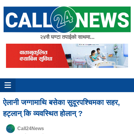
Skip
to
content
२४सै घण्टा तपाईको साथमा...
ऐलानी जग्गामाथि बसेका सुदूरपश्चिमका सहर,
हट्लान् कि व्यवस्थित होलान् ?
Call24News