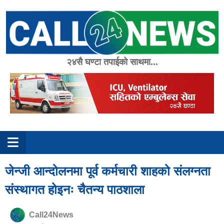
Skip
to
content
२४सै घण्टा तपाईको साथमा...
जेन्जी आन्दोलनमा पूर्व कर्मचारी शाहको संलग्नता
संस्थागत होइनः चैतन्य पाठशाला
Call24News