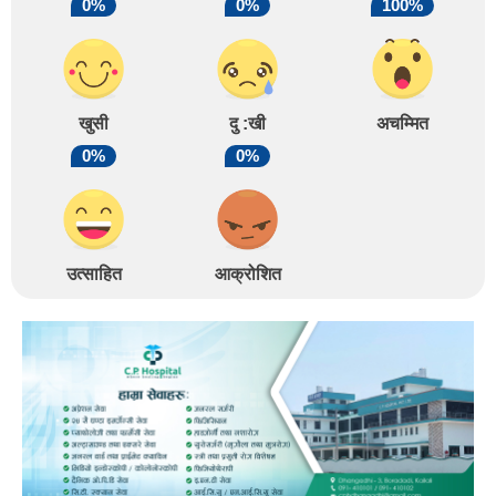
0%
0%
100%
खुसी
दु :खी
अचम्मित
0%
0%
उत्साहित
आक्रोशित