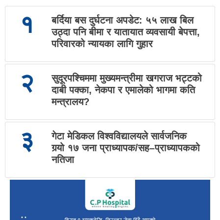
१
बर्दिया बस दुर्घटना अपडेट: ५५ लाख बिल
उठ्दा पनि बीमा र यातायात व्यवसायी बेपत्ता,
परिवारको न्यायका लागि गुहार
२
सुदूरपश्चिममा मुख्यमन्त्रीमा खगराज भट्टको
दाबी पक्का, नेकपा र एमालेको भागमा कति
मन्त्रालय?
३
गेटा मेडिकल विश्वविद्यालयले सार्वजनिक
गर्‍यो १७ जना प्राध्यापक/सह–प्राध्यापकको
नतिजा