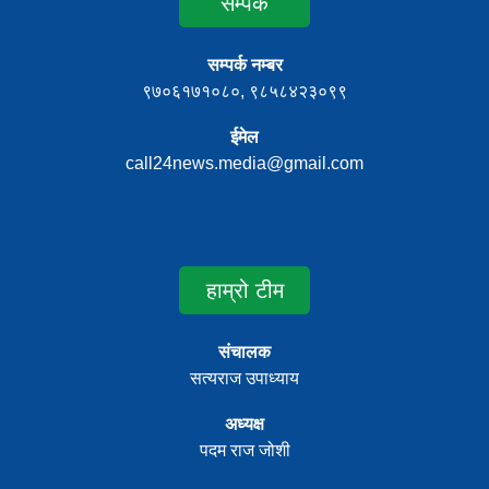
सम्पर्क
सम्पर्क नम्बर
९७०६१७१०८०, ९८५८४२३०९९
ईमेल
call24news.media@gmail.com
हाम्रो टीम
संचालक
सत्यराज उपाध्याय
अध्यक्ष
पदम राज जोशी