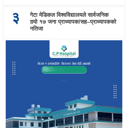
३
गेटा मेडिकल विश्वविद्यालयले सार्वजनिक
गर्‍यो १७ जना प्राध्यापक/सह–प्राध्यापकको
नतिजा