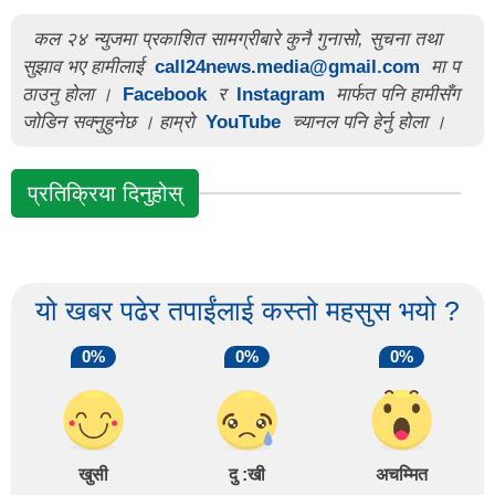
कल २४ न्युजमा प्रकाशित सामग्रीबारे कुनै गुनासो, सुचना तथा
सुझाव भए हामीलाई
call24news.media@gmail.com
मा प
ठाउनु होला ।
Facebook
र
Instagram
मार्फत पनि हामीसँग
जोडिन सक्नुहुनेछ । हाम्रो
YouTube
च्यानल पनि हेर्नु होला ।
प्रतिक्रिया दिनुहोस्
यो खबर पढेर तपाईंलाई कस्तो महसुस भयो ?
0%
0%
0%
खुसी
दु :खी
अचम्मित