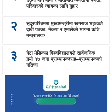
उठ्दा पनि बीमा र यातायात व्यवसायी बेपत्ता,
परिवारको न्यायका लागि गुहार
२
सुदूरपश्चिममा मुख्यमन्त्रीमा खगराज भट्टको
दाबी पक्का, नेकपा र एमालेको भागमा कति
मन्त्रालय?
३
गेटा मेडिकल विश्वविद्यालयले सार्वजनिक
गर्‍यो १७ जना प्राध्यापक/सह–प्राध्यापकको
नतिजा