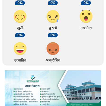
0%
0%
0%
खुसी
दु :खी
अचम्मित
0%
0%
उत्साहित
आक्रोशित