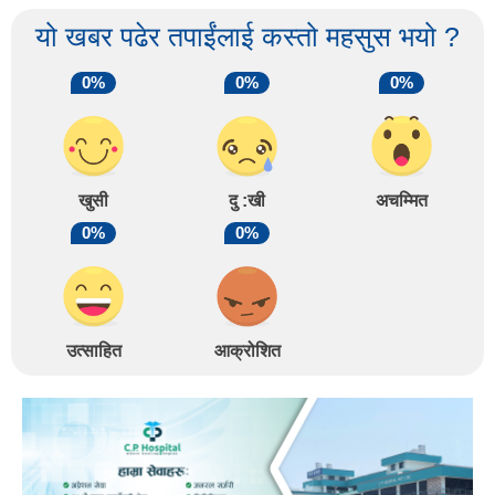
यो खबर पढेर तपाईंलाई कस्तो महसुस भयो ?
0%
0%
0%
खुसी
दु :खी
अचम्मित
0%
0%
उत्साहित
आक्रोशित