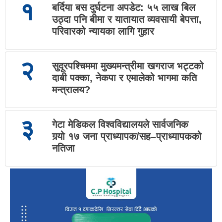
१
बर्दिया बस दुर्घटना अपडेट: ५५ लाख बिल
उठ्दा पनि बीमा र यातायात व्यवसायी बेपत्ता,
परिवारको न्यायका लागि गुहार
२
सुदूरपश्चिममा मुख्यमन्त्रीमा खगराज भट्टको
दाबी पक्का, नेकपा र एमालेको भागमा कति
मन्त्रालय?
३
गेटा मेडिकल विश्वविद्यालयले सार्वजनिक
गर्‍यो १७ जना प्राध्यापक/सह–प्राध्यापकको
नतिजा