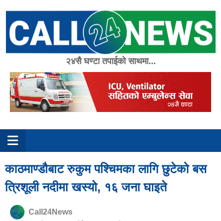
Skip
to
content
२४सै घण्टा तपाईको साथमा...
काठमाण्डौबाट रुकुम पश्चिमका लागि छुटेको बस
त्रिशूली नदीमा खस्यो, १६ जना घाइते
Call24News