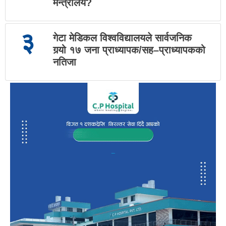
मन्त्रालय?
३
गेटा मेडिकल विश्वविद्यालयले सार्वजनिक
गर्‍यो १७ जना प्राध्यापक/सह–प्राध्यापकको
नतिजा