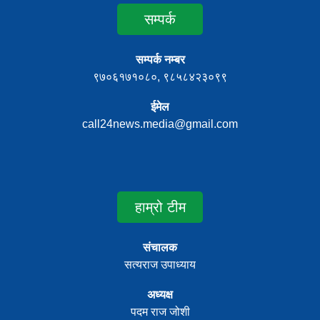
सम्पर्क
सम्पर्क नम्बर
९७०६१७१०८०, ९८५८४२३०९९
ईमेल
call24news.media@gmail.com
हाम्रो टीम
संचालक
सत्यराज उपाध्याय
अध्यक्ष
पदम राज जोशी