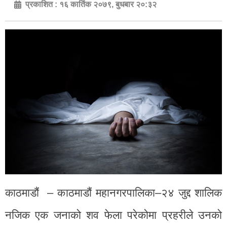
प्रकाशित :
१६ कार्तिक २०७९, बुधबार २०:३२
काठमाडौं – काठमाडौं महानगरपालिका–२४ जुद्द शालिक
नजिक एक जनाको शव फेला परेकोमा प्रहरीले उनको