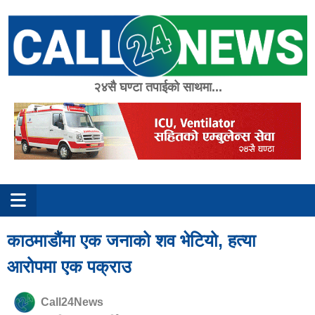
Skip
to
content
२४सै घण्टा तपाईको साथमा...
काठमाडौंमा एक जनाको शव भेटियो, हत्या
आरोपमा एक पक्राउ
Call24News