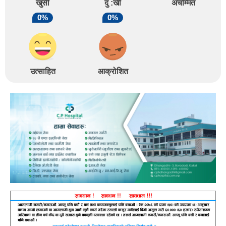
खुसी
दु :खी
अचम्मित
0%
0%
उत्साहित
आक्रोशित