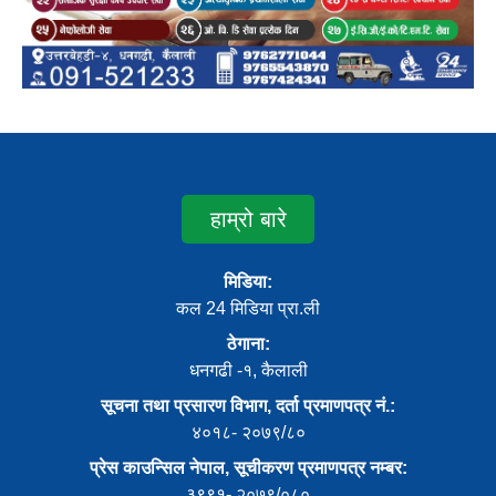
हाम्रो बारे
मिडिया:
कल 24 मिडिया प्रा.ली
ठेगाना:
धनगढी -१, कैलाली
सूचना तथा प्रसारण विभाग, दर्ता प्रमाणपत्र नं.:
४०१८- २०७९/८०
प्रेस काउन्सिल नेपाल, सूचीकरण प्रमाणपत्र नम्बर:
३९९१- २०७९/०८०