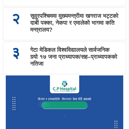
२
सुदूरपश्चिममा मुख्यमन्त्रीमा खगराज भट्टको
दाबी पक्का, नेकपा र एमालेको भागमा कति
मन्त्रालय?
३
गेटा मेडिकल विश्वविद्यालयले सार्वजनिक
गर्‍यो १७ जना प्राध्यापक/सह–प्राध्यापकको
नतिजा