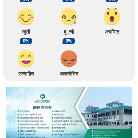
खुसी
दु :खी
अचम्मित
0%
0%
उत्साहित
आक्रोशित