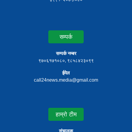
सम्पर्क
सम्पर्क नम्बर
९७०६१७१०८०, ९८५८४२३०९९
ईमेल
call24news.media@gmail.com
हाम्रो टीम
संचालक