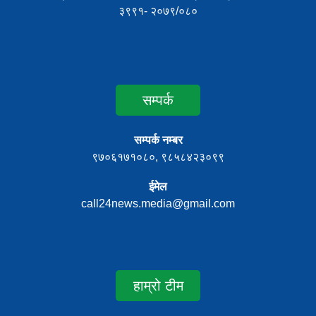
३९९१- २०७९/०८०
सम्पर्क
सम्पर्क नम्बर
९७०६१७१०८०, ९८५८४२३०९९
ईमेल
call24news.media@gmail.com
हाम्रो टीम