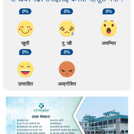
0%
0%
0%
खुसी
दु :खी
अचम्मित
0%
0%
उत्साहित
आक्रोशित