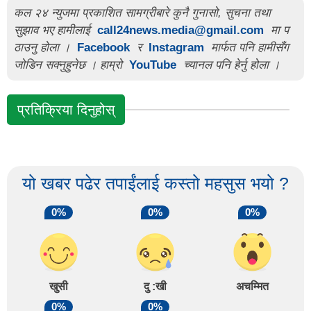
कल २४ न्युजमा प्रकाशित सामग्रीबारे कुनै गुनासो, सुचना तथा
सुझाव भए हामीलाई
call24news.media@gmail.com
मा प
ठाउनु होला ।
Facebook
र
Instagram
मार्फत पनि हामीसँग
जोडिन सक्नुहुनेछ । हाम्रो
YouTube
च्यानल पनि हेर्नु होला ।
प्रतिक्रिया दिनुहोस्
यो खबर पढेर तपाईंलाई कस्तो महसुस भयो ?
0%
0%
0%
खुसी
दु :खी
अचम्मित
0%
0%