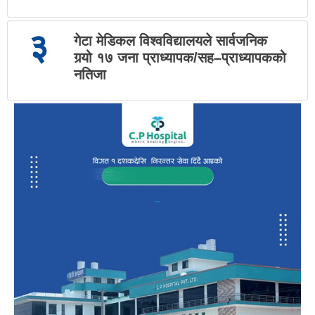
३
गेटा मेडिकल विश्वविद्यालयले सार्वजनिक
गर्‍यो १७ जना प्राध्यापक/सह–प्राध्यापकको
नतिजा