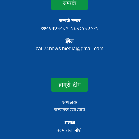
सम्पर्क
सम्पर्क नम्बर
९७०६१७१०८०, ९८५८४२३०९९
ईमेल
call24news.media@gmail.com
हाम्रो टीम
संचालक
सत्यराज उपाध्याय
अध्यक्ष
पदम राज जोशी