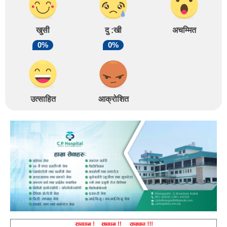
खुसी
दु :खी
अचम्मित
0%
0%
उत्साहित
आक्रोशित