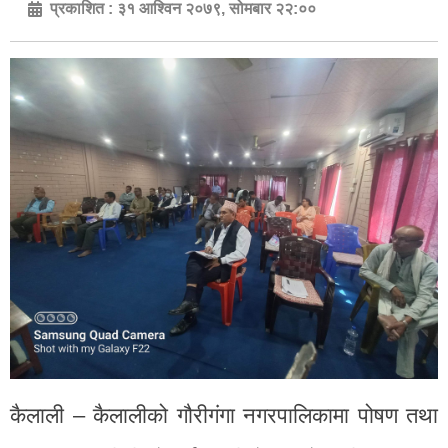
प्रकाशित :
३१ आश्विन २०७९, सोमबार २२:००
कैलाली – कैलालीको गौरीगंगा नगरपालिकामा पोषण तथा