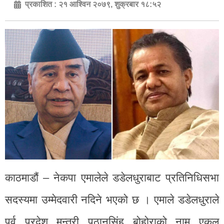
प्रकाशित :
२१ आश्विन २०७९, शुक्रबार १८:५२
काठमाडौं – नेकपा एमालेले डडेलधुराबाट प्रतिनिधिसभा
सदस्यमा उम्मेदवारी नदिने भएको छ । एमाले डडेलधुराले
पूर्व प्रदेश मन्त्री पठानसिंह बोहोराको नाम एकल