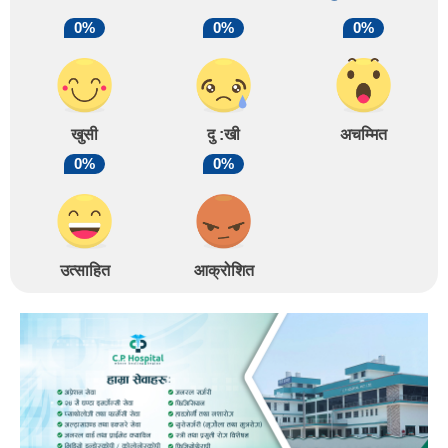
0%
0%
0%
खुसी
दु :खी
अचम्मित
0%
0%
उत्साहित
आक्रोशित