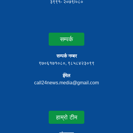
३९९१- २०७९/०८०
सम्पर्क
सम्पर्क नम्बर
९७०६१७१०८०, ९८५८४२३०९९
ईमेल
call24news.media@gmail.com
हाम्रो टीम