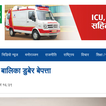
भिडियाे न्यूज
मनाेरञ्जन
राजनीति
राष्ट्रिय
विचार
शिक्षा /
ालिका डुबेर बेपत्ता
ार १६:३९