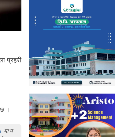
ला प्रहरी
ो छ ।
m
मा प