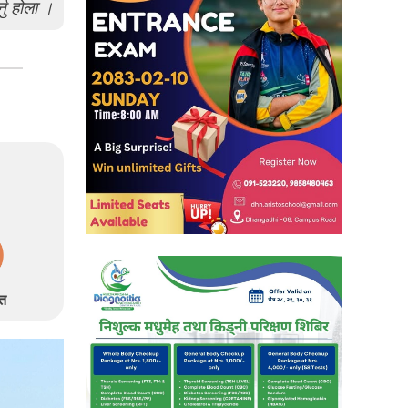
्नु होला ।
त