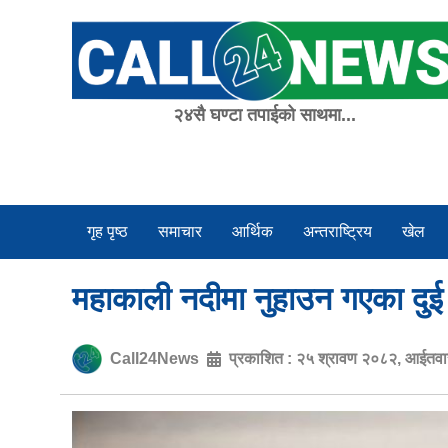
Skip
to
content
२४सै घण्टा तपाईको साथमा...
गृह पृष्ठ
समाचार
आर्थिक
अन्तराष्ट्रिय
खेल
महाकाली नदीमा नुहाउन गएका दुई ब
Call24News
प्रकाशित :
२५ श्रावण २०८२, आईतव