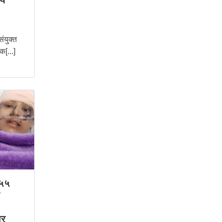
मय
ंयुक्त
क[...]
 ५५
ार