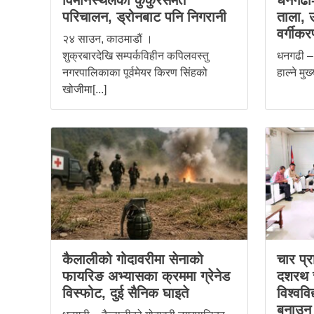
विमानस्थलको कुकुरसमेत
धनगढी-
परिचालन, ड्रोनबाट पनि निगरानी
ताला, 
वर्गीकर
२४ साउन, काठमाडौं ।
शुक्रबारदेखि सम्पर्कविहीन कपिलवस्तु
धनगढी – 
नगरपालिकाका पूर्वमेयर किरण सिंहको
हाल्ने मुख्
खोजीमा[...]
कैलालीको गोदावरीमा सेनाको
चार प्
फायरिङ अभ्यासका क्रममा ग्रेनेड
दशरथ चन
विस्फोट, दुई सैनिक घाइते
विश्ववि
बनाउन 