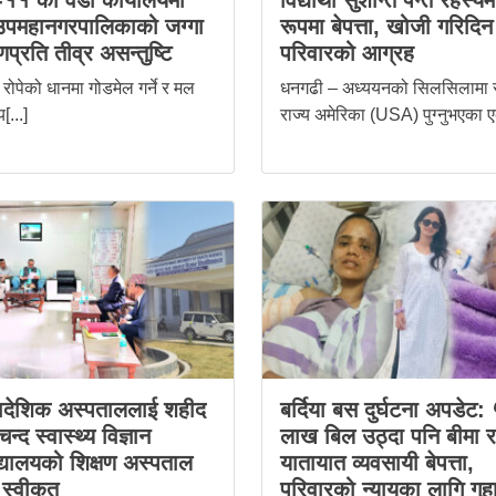
११ को वडा कार्यालयमा
विद्यार्थी सुशान्त पन्त रहस्य
उपमहानगरपालिकाको जग्गा
रूपमा बेपत्ता, खोजी गरिदिन
णप्रति तीव्र असन्तुष्टि
परिवारको आग्रह
रोपेको धानमा गोडमेल गर्ने र मल
धनगढी – अध्ययनको सिलसिलामा स
य[...]
राज्य अमेरिका (USA) पुग्नुभएका ए
रादेशिक अस्पताललाई शहीद
बर्दिया बस दुर्घटना अपडेट:
्द स्वास्थ्य विज्ञान
लाख बिल उठ्दा पनि बीमा र
द्यालयको शिक्षण अस्पताल
यातायात व्यवसायी बेपत्ता,
स्वीकृत
परिवारको न्यायका लागि गुह