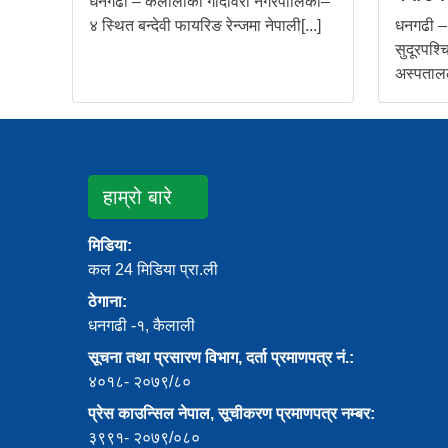
धनगढी – कैलालीको गोदावरी नगरपालिका–
४ स्थित बन्देवी फायरिङ रेन्जमा नेपाली[...]
धनगढी – 
सुदूरपश्च
अस्पतालल
हाम्रो बारे
मिडिया:
कल 24 मिडिया प्रा.ली
ठेगाना:
धनगढी -१, कैलाली
सूचना तथा प्रसारण विभाग, दर्ता प्रमाणपत्र नं.:
४०१८- २०७९/८०
प्रेस काउन्सिल नेपाल, सूचीकरण प्रमाणपत्र नम्बर:
३९९१- २०७९/०८०