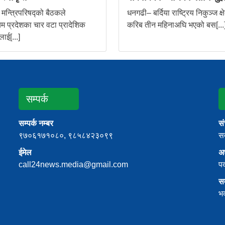
मन्त्रिपरिषद्को बैठकले
धनगढी– बर्दिया राष्ट्रिय निकुञ्ज क्ष
िम प्रदेशका चार वटा प्रादेशिक
करिब तीन महिनाअघि भएको बस[...
ाई[...]
सम्पर्क
सम्पर्क नम्बर
स
९७०६१७१०८०, ९८५८४२३०९९
सत
ईमेल
अध
call24news.media@gmail.com
प
स
भ