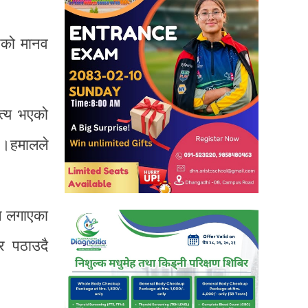
ाएको मानव
सत्य भएको
 ।हमालले
ोप लगाएका
र पठाउदै