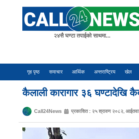
Skip
to
content
२४सै घण्टा तपाईको साथमा...
गृह पृष्ठ
समाचार
आर्थिक
अन्तराष्ट्रिय
खेल
कैलाली कारागार ३६ घण्टादेखि कैद
Call24News
प्रकाशित :
२५ श्रावण २०८२, आईतव