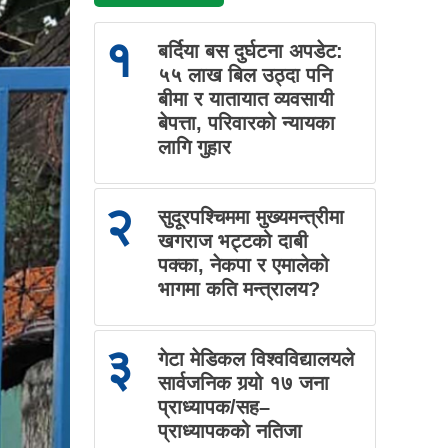
१
बर्दिया बस दुर्घटना अपडेट:
५५ लाख बिल उठ्दा पनि
बीमा र यातायात व्यवसायी
बेपत्ता, परिवारको न्यायका
लागि गुहार
२
सुदूरपश्चिममा मुख्यमन्त्रीमा
खगराज भट्टको दाबी
पक्का, नेकपा र एमालेको
भागमा कति मन्त्रालय?
३
गेटा मेडिकल विश्वविद्यालयले
सार्वजनिक गर्‍यो १७ जना
प्राध्यापक/सह–
प्राध्यापकको नतिजा