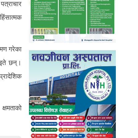
 पत्राचार
हिंसात्मक
रमण गरेका
इते छन्।
्रादेशिक
क्षमताको