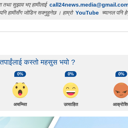
चना तथा सुझाव भए हामीलाई
call24news.media@gmail.co
पनि हामीसँग जोडिन सक्नुहुनेछ । हाम्रो
YouTube
च्यानल पनि हेर
 तपाईंलाई कस्तो महसुस भयो ?
0%
0%
0%
अचम्मित
उत्साहित
आक्रोशि