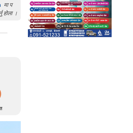
m
मा प
्नु होला ।
त