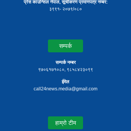
प्रेस काउन्सिल नेपाल, सूचीकरण प्रमाणपत्र नम्बर:
३९९१- २०७९/०८०
सम्पर्क
सम्पर्क नम्बर
९७०६१७१०८०, ९८५८४२३०९९
ईमेल
call24news.media@gmail.com
हाम्रो टीम