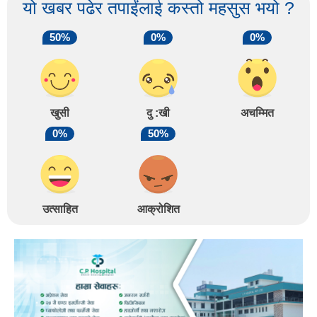
यो खबर पढेर तपाईंलाई कस्तो महसुस भयो ?
50%
0%
0%
खुसी
दु :खी
अचम्मित
0%
50%
उत्साहित
आक्रोशित