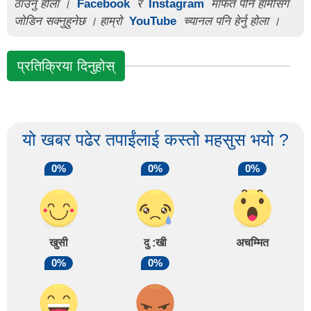
ठाउनु होला ।
Facebook
र
Instagram
मार्फत पनि हामीसँग
जोडिन सक्नुहुनेछ । हाम्रो
YouTube
च्यानल पनि हेर्नु होला ।
प्रतिक्रिया दिनुहोस्
यो खबर पढेर तपाईंलाई कस्तो महसुस भयो ?
0%
0%
0%
खुसी
दु :खी
अचम्मित
0%
0%