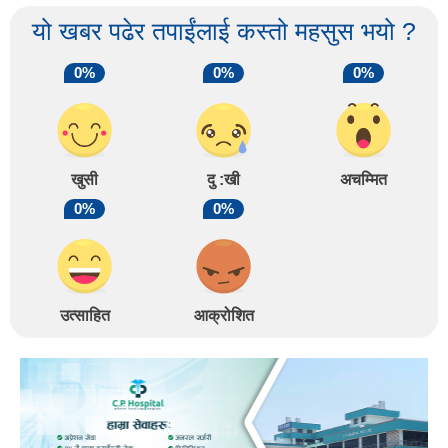
यो खबर पढेर तपाईंलाई कस्तो महसुस भयो ?
0%
0%
0%
खुसी
दु :खी
अचम्मित
0%
0%
उत्साहित
आक्रोशित