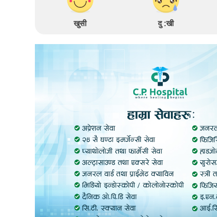
खुसी
दु :खी