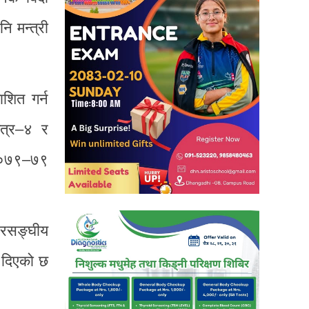
ि मन्त्री
ाशित गर्न
ेत्र–४ र
ष २०७९–७९
ट्रसङ्घीय
ि दिएको छ