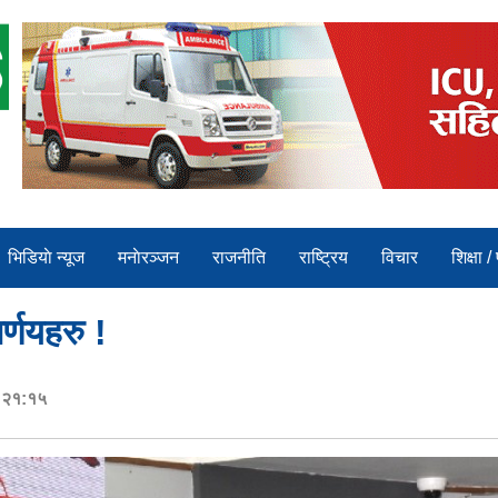
भिडियाे न्यूज
मनाेरञ्जन
राजनीति
राष्ट्रिय
विचार
शिक्षा /
र्णयहरु !
र २१:१५