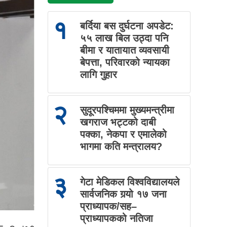
१
बर्दिया बस दुर्घटना अपडेट:
५५ लाख बिल उठ्दा पनि
बीमा र यातायात व्यवसायी
बेपत्ता, परिवारको न्यायका
लागि गुहार
२
सुदूरपश्चिममा मुख्यमन्त्रीमा
खगराज भट्टको दाबी
पक्का, नेकपा र एमालेको
भागमा कति मन्त्रालय?
३
गेटा मेडिकल विश्वविद्यालयले
सार्वजनिक गर्‍यो १७ जना
प्राध्यापक/सह–
प्राध्यापकको नतिजा