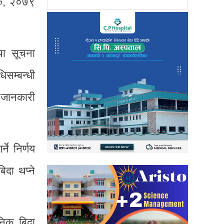
ेयक, २०७९
था सूचना
िसम्बन्धी
 जानकारी
ने निर्णय
दा थप्ने
निक बिदा