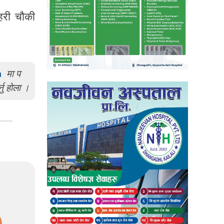
हरी चौकी
m
मा प
्नु होला ।