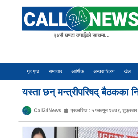
Skip
to
content
२४सै घण्टा तपाईको साथमा...
गृह पृष्ठ
समाचार
आर्थिक
अन्तराष्ट्रिय
खेल
यस्ता छन् मन्त्रीपरिषद् बैठकका नि
Call24News
प्रकाशित :
५ फाल्गुन २०७९, शुक्रबा