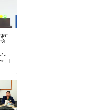
कुरा
नले
 रहेका
ले[...]