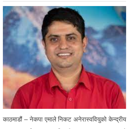
काठमाडौं – नेकपा एमाले निकट अनेरास्ववियुको केन्द्रीय