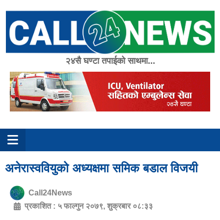
Skip
to
content
२४सै घण्टा तपाईको साथमा...
अनेरास्ववियुको अध्यक्षमा समिक बडाल विजयी
Call24News
प्रकाशित :
५ फाल्गुन २०७९, शुक्रबार ०८:३३