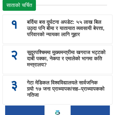
साताको चर्चित
१
बर्दिया बस दुर्घटना अपडेट: ५५ लाख बिल
उठ्दा पनि बीमा र यातायात व्यवसायी बेपत्ता,
परिवारको न्यायका लागि गुहार
२
सुदूरपश्चिममा मुख्यमन्त्रीमा खगराज भट्टको
दाबी पक्का, नेकपा र एमालेको भागमा कति
मन्त्रालय?
३
गेटा मेडिकल विश्वविद्यालयले सार्वजनिक
गर्‍यो १७ जना प्राध्यापक/सह–प्राध्यापकको
नतिजा