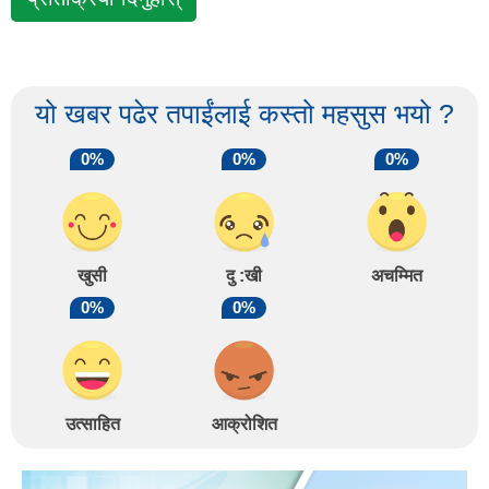
यो खबर पढेर तपाईंलाई कस्तो महसुस भयो ?
0%
0%
0%
खुसी
दु :खी
अचम्मित
0%
0%
उत्साहित
आक्रोशित