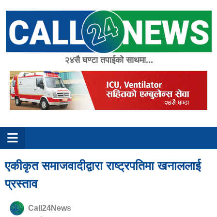
Skip
to
content
२४सै घण्टा तपाईको साथमा...
एकीकृत समाजवादीद्वारा राष्ट्रपतिमा खनाललाई
प्रस्ताव
Call24News