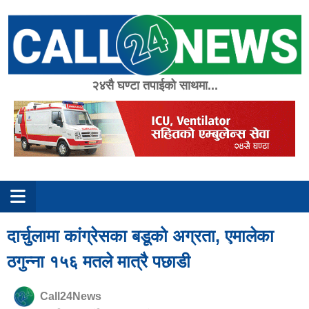
Skip
to
content
२४सै घण्टा तपाईको साथमा...
दार्चुलामा कांग्रेसका बडूको अग्रता, एमालेका
ठगुन्ना १५६ मतले मात्रै पछाडी
Call24News