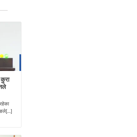
कुरा
नले
 रहेका
ले[...]