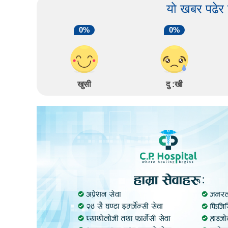
यो खबर पढेर
0%
0%
खुसी
दु :खी