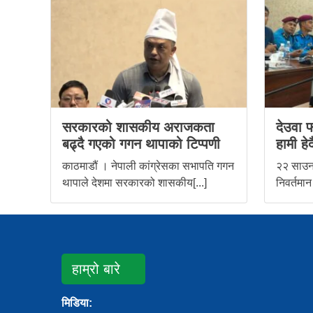
सरकारको शासकीय अराजकता
देउवा फ
बढ्दै गएको गगन थापाको टिप्पणी
हामी हेर्द
काठमाडौं । नेपाली कांग्रेसका सभापति गगन
२२ साउन,
थापाले देशमा सरकारको शासकीय[...]
निवर्तमान
हाम्रो बारे
मिडिया: