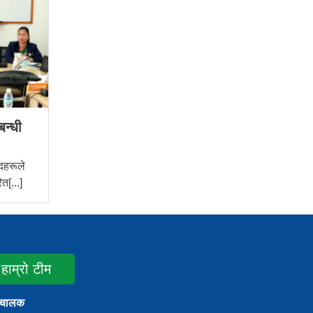
बन्धी
दहरूले
त[...]
हाम्रो टीम
ंचालक