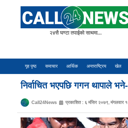
Skip
to
content
२४सै घण्टा तपाईको साथमा...
गृह पृष्ठ
समाचार
आर्थिक
अन्तराष्ट्रिय
खेल
निर्वाचित भएपछि गगन थापाले भने
Call24News
प्रकाशित :
६ मंसिर २०७९, मंगलवार 