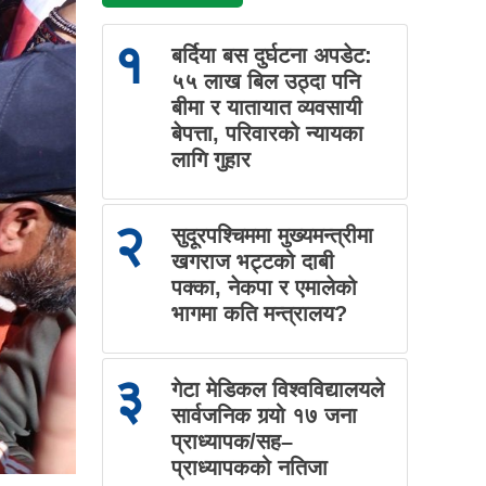
१
बर्दिया बस दुर्घटना अपडेट:
५५ लाख बिल उठ्दा पनि
बीमा र यातायात व्यवसायी
बेपत्ता, परिवारको न्यायका
लागि गुहार
२
सुदूरपश्चिममा मुख्यमन्त्रीमा
खगराज भट्टको दाबी
पक्का, नेकपा र एमालेको
भागमा कति मन्त्रालय?
३
गेटा मेडिकल विश्वविद्यालयले
सार्वजनिक गर्‍यो १७ जना
प्राध्यापक/सह–
प्राध्यापकको नतिजा