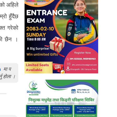
ाको अहिले
रो हुँदैछ
क्त गरेको
को छैन ।
m
मा प
्नु होला ।