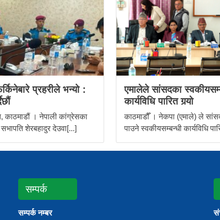
र्किनेबारे प्रहरीले भन्यो :
एमालेले सांसदका स्वकीयसम्
ैछौं
कार्यविधि पारित गर्‍यो
 काठमाडौं । नेपाली कांग्रेसका
काठमाडौँ । नेकपा (एमाले) ले सांस
 सभापति शेरबहादुर देउवा[...]
पाउने स्वकीयसम्बन्धी कार्यविधि पारि
सम्पर्क
सम्पर्क नम्बर
स