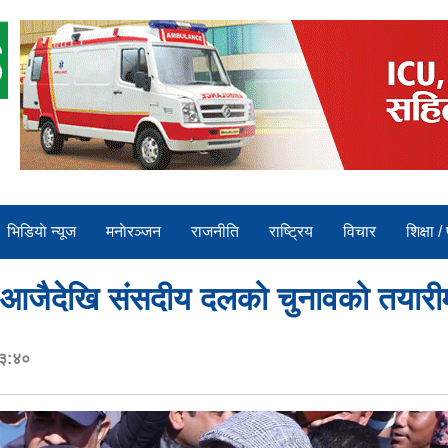
भिडियाे न्यूज
मनाेरञ्जन
राजनीति
राष्ट्रिय
विचार
शिक्षा /
-आजैदेखि संसदीय दलको चुनावको तयारीमा
१३:४०