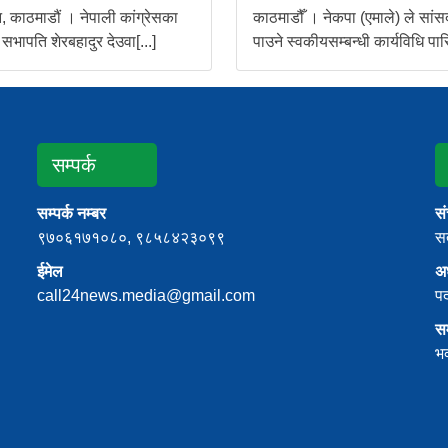
 काठमाडौं । नेपाली कांग्रेसका
काठमाडौँ । नेकपा (एमाले) ले सांस
 सभापति शेरबहादुर देउवा[...]
पाउने स्वकीयसम्बन्धी कार्यविधि पारि
सम्पर्क
सम्पर्क नम्बर
स
९७०६१७१०८०, ९८५८४२३०९९
सत
ईमेल
अध
call24news.media@gmail.com
प
स
भ