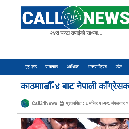
Skip
to
content
२४सै घण्टा तपाईको साथमा...
गृह पृष्ठ
समाचार
आर्थिक
अन्तराष्ट्रिय
खेल
काठमााडौँ-४ बाट नेपाली काँग्रेसक
Call24News
प्रकाशित :
६ मंसिर २०७९, मंगलवार 