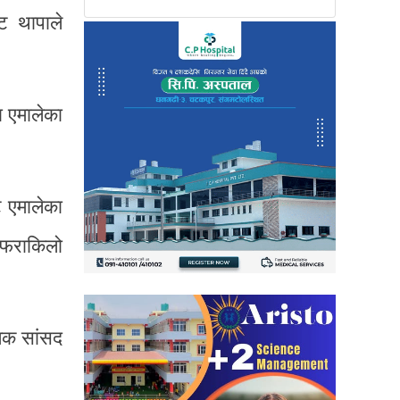
ट थापाले
 एमालेका
ट एमालेका
 फराकिलो
तिक सांसद