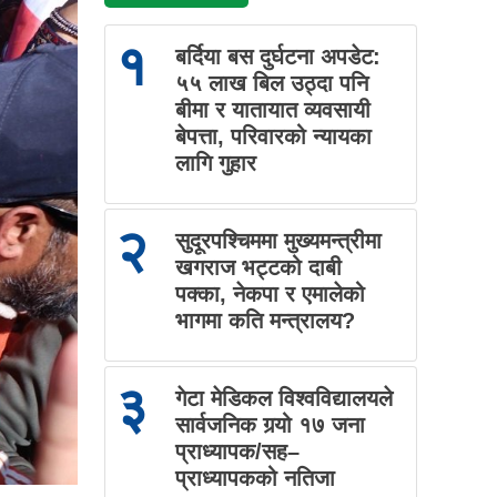
१
बर्दिया बस दुर्घटना अपडेट:
५५ लाख बिल उठ्दा पनि
बीमा र यातायात व्यवसायी
बेपत्ता, परिवारको न्यायका
लागि गुहार
२
सुदूरपश्चिममा मुख्यमन्त्रीमा
खगराज भट्टको दाबी
पक्का, नेकपा र एमालेको
भागमा कति मन्त्रालय?
३
गेटा मेडिकल विश्वविद्यालयले
सार्वजनिक गर्‍यो १७ जना
प्राध्यापक/सह–
प्राध्यापकको नतिजा