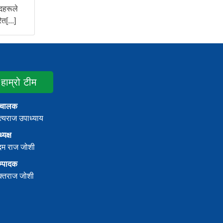
दहरूले
त[...]
हाम्रो टीम
ंचालक
्यराज उपाध्याय
्यक्ष
दम राज जोशी
म्पादक
क्तराज जोशी