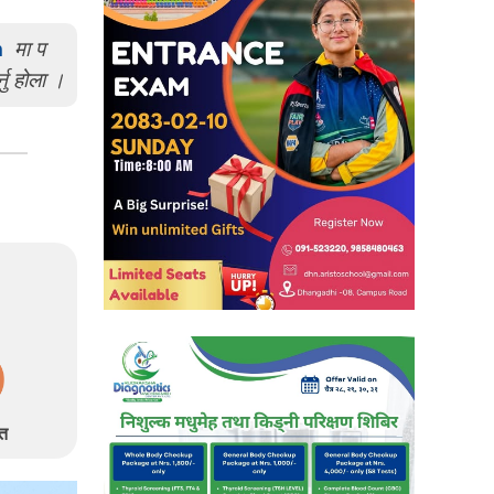
m
मा प
्नु होला ।
त