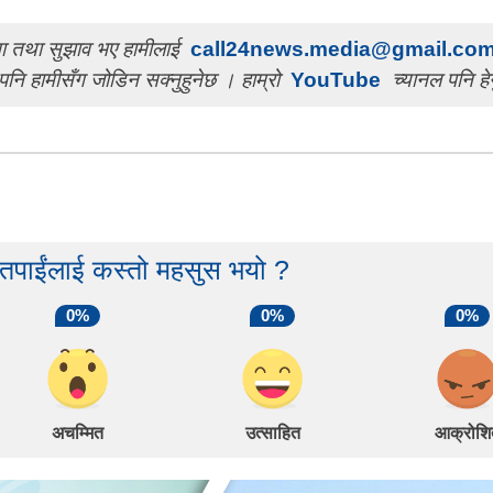
चना तथा सुझाव भए हामीलाई
call24news.media@gmail.co
पनि हामीसँग जोडिन सक्नुहुनेछ । हाम्रो
YouTube
च्यानल पनि हेर
 तपाईंलाई कस्तो महसुस भयो ?
0%
0%
0%
अचम्मित
उत्साहित
आक्रोशि