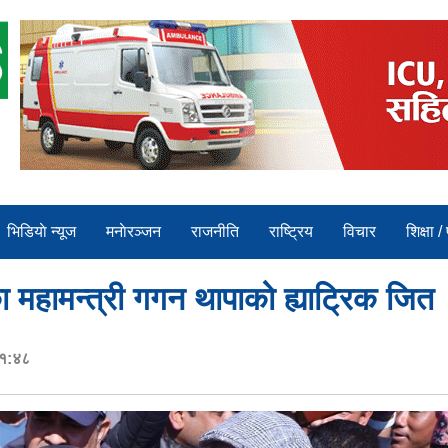
भिडियाे न्यूज
मनाेरञ्जन
राजनीति
राष्ट्रिय
विचार
शिक्षा /
ा महामन्त्री गगन थापाको ह्याट्रिक जित
११:४८