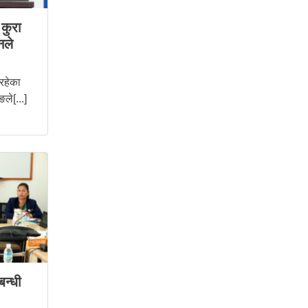
कुरा
नले
 रहेका
ले[...]
बन्धी