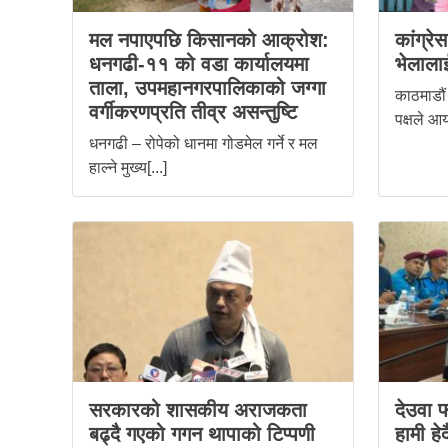
मल नपाएपछि किसानको आक्रोश:
कांग्रे
धनगढी-११ को वडा कार्यालयमा
भेलालाई
ताला, उपमहानगरपालिकाको जग्गा
काठमाडौं 
वर्गीकरणप्रति तीव्र असन्तुष्टि
पक्षले आय
धनगढी – रोपेको धानमा गोडमेल गर्ने र मल
हाल्ने मुख्य[...]
सरकारको शासकीय अराजकता
देउवा फ
बढ्दै गएको गगन थापाको टिप्पणी
हामी हेर्द