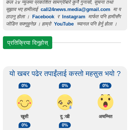
कल २४ न्युजमा प्रकाशित सामग्रीबारे कुनै गुनासो, सुचना तथा
सुझाव भए हामीलाई
call24news.media@gmail.com
मा प
ठाउनु होला ।
Facebook
र
Instagram
मार्फत पनि हामीसँग
जोडिन सक्नुहुनेछ । हाम्रो
YouTube
च्यानल पनि हेर्नु होला ।
प्रतिक्रिया दिनुहोस्
यो खबर पढेर तपाईंलाई कस्तो महसुस भयो ?
0%
0%
0%
खुसी
दु :खी
अचम्मित
0%
0%