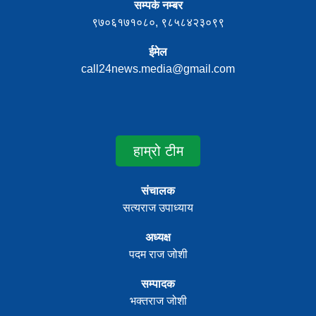
सम्पर्क नम्बर
९७०६१७१०८०, ९८५८४२३०९९
ईमेल
call24news.media@gmail.com
हाम्रो टीम
संचालक
सत्यराज उपाध्याय
अध्यक्ष
पदम राज जोशी
सम्पादक
भक्तराज जोशी