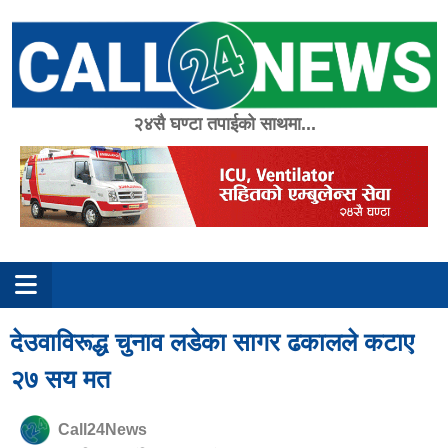
Skip
to
content
२४सै घण्टा तपाईको साथमा...
देउवाविरूद्ध चुनाव लडेका सागर ढकालले कटाए
२७ सय मत
Call24News