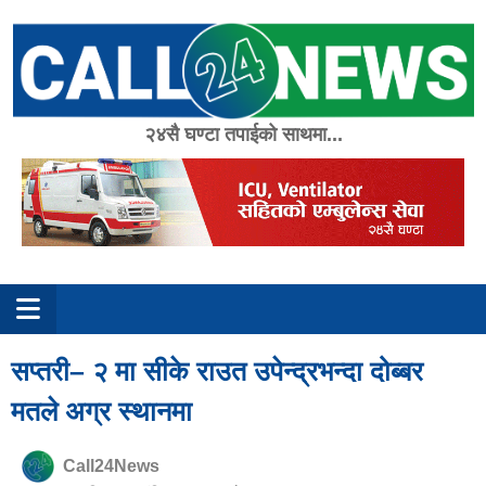
Skip
to
content
२४सै घण्टा तपाईको साथमा...
सप्तरी– २ मा सीके राउत उपेन्द्रभन्दा दोब्बर
मतले अग्र स्थानमा
Call24News