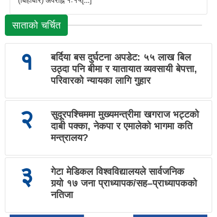
(बिहीबार) अपराह्न १ः१५[...]
साताको चर्चित
१
बर्दिया बस दुर्घटना अपडेट: ५५ लाख बिल
उठ्दा पनि बीमा र यातायात व्यवसायी बेपत्ता,
परिवारको न्यायका लागि गुहार
२
सुदूरपश्चिममा मुख्यमन्त्रीमा खगराज भट्टको
दाबी पक्का, नेकपा र एमालेको भागमा कति
मन्त्रालय?
३
गेटा मेडिकल विश्वविद्यालयले सार्वजनिक
गर्‍यो १७ जना प्राध्यापक/सह–प्राध्यापकको
नतिजा