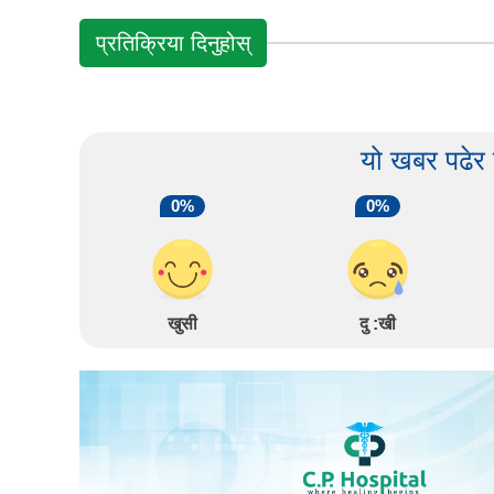
प्रतिक्रिया दिनुहोस्
यो खबर पढेर
0%
0%
खुसी
दु :खी