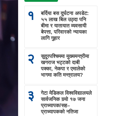
१
बर्दिया बस दुर्घटना अपडेट:
५५ लाख बिल उठ्दा पनि
बीमा र यातायात व्यवसायी
बेपत्ता, परिवारको न्यायका
लागि गुहार
२
सुदूरपश्चिममा मुख्यमन्त्रीमा
खगराज भट्टको दाबी
पक्का, नेकपा र एमालेको
भागमा कति मन्त्रालय?
३
गेटा मेडिकल विश्वविद्यालयले
सार्वजनिक गर्‍यो १७ जना
प्राध्यापक/सह–
प्राध्यापकको नतिजा