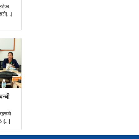
 रहेका
ले[...]
बन्धी
दहरूले
त[...]