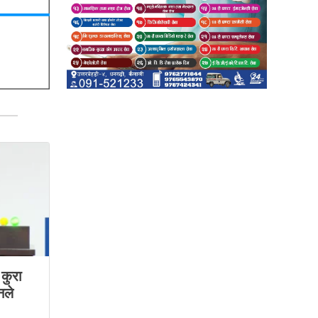
कुरा
नले