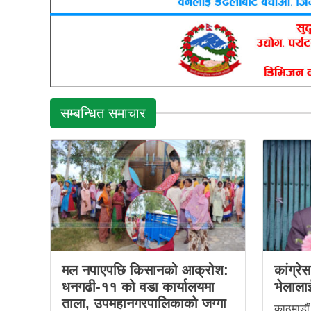
सम्बन्धित समाचार
मल नपाएपछि किसानको आक्रोश:
कांग्रे
धनगढी-११ को वडा कार्यालयमा
भेलालाई
ताला, उपमहानगरपालिकाको जग्गा
काठमाडौं 