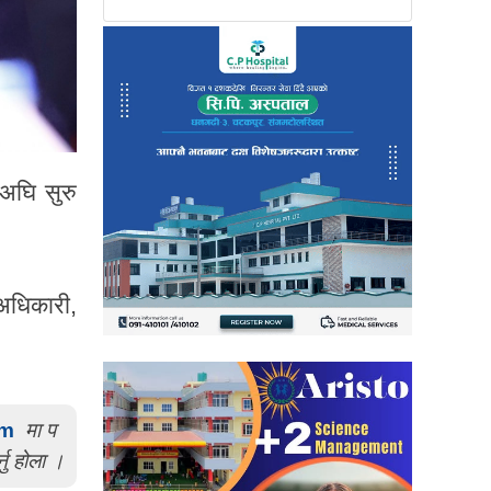
रअघि सुरु
 अधिकारी,
om
मा प
्नु होला ।