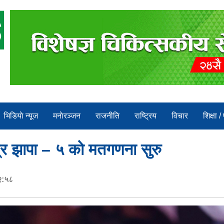
भिडियाे न्यूज
मनाेरञ्जन
राजनीति
राष्ट्रिय
विचार
शिक्षा /
ेत्र झापा – ५ को मतगणना सुरु
२:५८