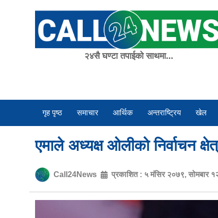
Skip
to
content
२४सै घण्टा तपाईको साथमा...
गृह पृष्ठ
समाचार
आर्थिक
अन्तराष्ट्रिय
खेल
एमाले अध्यक्ष ओलीको निर्वाचन क्ष
Call24News
प्रकाशित :
५ मंसिर २०७९, सोमबार १