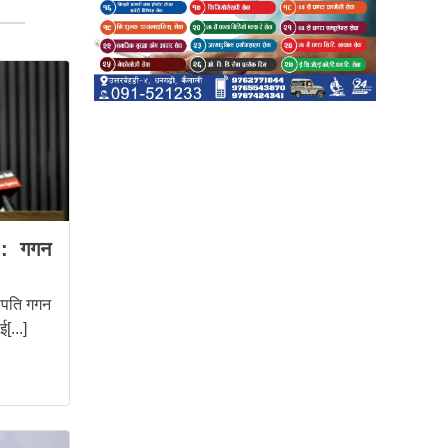
इन : गगन
भापति गगन
[...]