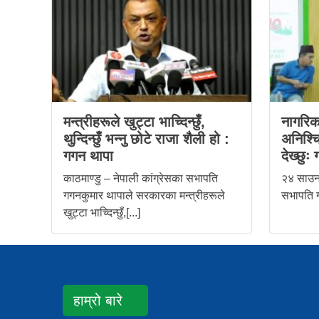
मन्त्रीहरूले खुट्टा भाच्दिन्छुँ,
नागरिक
थुन्दिन्छुँ भन्नु छोटे राजा शैली हो :
अनिश्च
गगन थापा
देख्छुः
काठमाण्डु – नेपाली कांग्रेसका सभापति
२४ साउन,
गगनकुमार थापाले सरकारका मन्त्रीहरूले
सभापति ग
खुट्टा भाच्दिन्छुँ,[...]
हाम्रो बारे