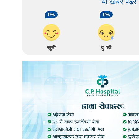
यो खबर पढेर
0%
0%
खुसी
दु :खी