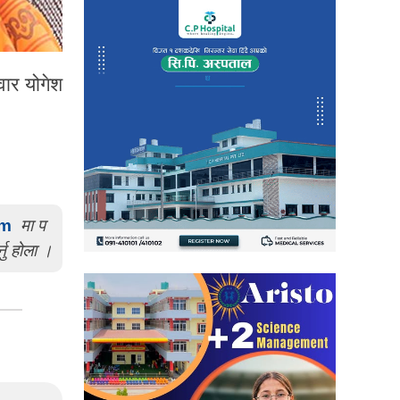
वार योगेश
om
मा प
्नु होला ।