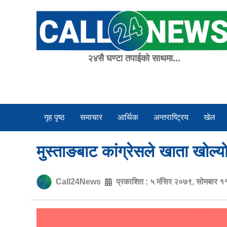
Skip
to
content
२४सै घण्टा तपाईको साथमा...
गृह पृष्ठ
समाचार
आर्थिक
अन्तराष्ट्रिय
खेल
मुस्ताङबाट कांग्रेसले खाता खोल
Call24News
प्रकाशित :
५ मंसिर २०७९, सोमबार १