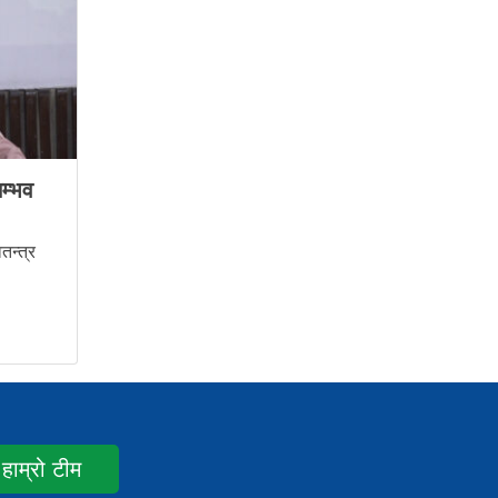
म्भव
तन्त्र
हाम्रो टीम