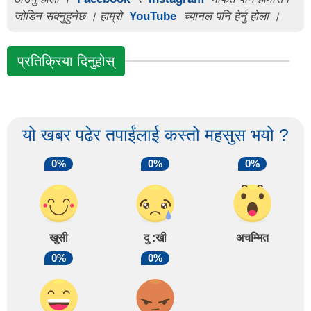
जोडिन सक्नुहुनेछ । हाम्रो
YouTube
च्यानल पनि हेर्नु होला ।
प्रतिक्रिया दिनुहोस्
यो खबर पढेर तपाईंलाई कस्तो महसुस भयो ?
0%
0%
0%
खुसी
दु :खी
अचम्मित
0%
0%