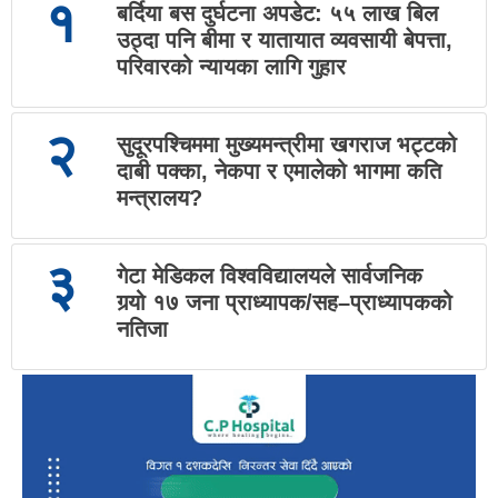
१
बर्दिया बस दुर्घटना अपडेट: ५५ लाख बिल
उठ्दा पनि बीमा र यातायात व्यवसायी बेपत्ता,
परिवारको न्यायका लागि गुहार
२
सुदूरपश्चिममा मुख्यमन्त्रीमा खगराज भट्टको
दाबी पक्का, नेकपा र एमालेको भागमा कति
मन्त्रालय?
३
गेटा मेडिकल विश्वविद्यालयले सार्वजनिक
गर्‍यो १७ जना प्राध्यापक/सह–प्राध्यापकको
नतिजा