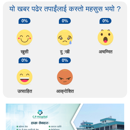
यो खबर पढेर तपाईंलाई कस्तो महसुस भयो ?
0%
0%
0%
खुसी
दु :खी
अचम्मित
0%
0%
उत्साहित
आक्रोशित