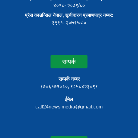
४०१८- २०७९/८०
प्रेस काउन्सिल नेपाल, सूचीकरण प्रमाणपत्र नम्बर:
३९९१- २०७९/०८०
सम्पर्क
सम्पर्क नम्बर
९७०६१७१०८०, ९८५८४२३०९९
ईमेल
call24news.media@gmail.com