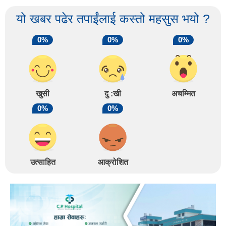
यो खबर पढेर तपाईंलाई कस्तो महसुस भयो ?
0%
0%
0%
खुसी
दु :खी
अचम्मित
0%
0%
उत्साहित
आक्रोशित