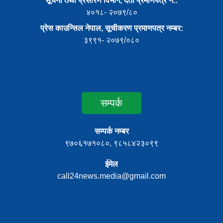
सूचना तथा प्रसारण विभाग, दर्ता प्रमाणपत्र नं.:
४०१८- २०७९/८०
प्रेस काउन्सिल नेपाल, सूचीकरण प्रमाणपत्र नम्बर:
३९९१- २०७९/०८०
सम्पर्क
सम्पर्क नम्बर
९७०६१७१०८०, ९८५८४२३०९९
ईमेल
call24news.media@gmail.com