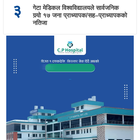
३
गेटा मेडिकल विश्वविद्यालयले सार्वजनिक
गर्‍यो १७ जना प्राध्यापक/सह–प्राध्यापकको
नतिजा