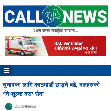
Skip
to
content
२४सै घण्टा तपाईको साथमा...
चुनावका लागि काठमाडौं छाड्ने बढे, दलहरुको
‘निःशुल्क बस’ सेवा
Call24News