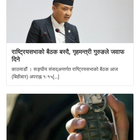
राष्ट्रियसभाको बैठक बस्दै, गृहमन्त्री गुरुङले जवाफ
दिने
काठमाडौं । सङ्घीय संसद्अन्तर्गत राष्ट्रियसभाको बैठक आज
(बिहीबार) अपराह्न १ः१५[...]