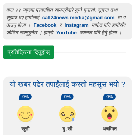
कल २४ न्युजमा प्रकाशित सामग्रीबारे कुनै गुनासो, सुचना तथा
सुझाव भए हामीलाई
call24news.media@gmail.com
मा प
ठाउनु होला ।
Facebook
र
Instagram
मार्फत पनि हामीसँग
जोडिन सक्नुहुनेछ । हाम्रो
YouTube
च्यानल पनि हेर्नु होला ।
प्रतिक्रिया दिनुहोस्
यो खबर पढेर तपाईंलाई कस्तो महसुस भयो ?
0%
0%
0%
खुसी
दु :खी
अचम्मित