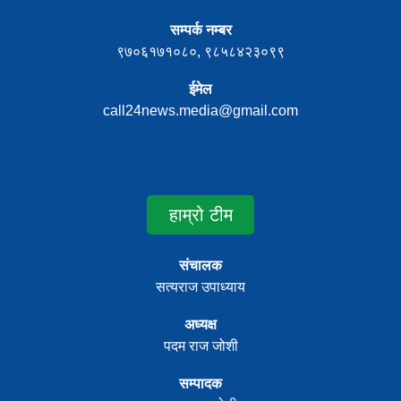
सम्पर्क नम्बर
९७०६१७१०८०, ९८५८४२३०९९
ईमेल
call24news.media@gmail.com
हाम्रो टीम
संचालक
सत्यराज उपाध्याय
अध्यक्ष
पदम राज जोशी
सम्पादक