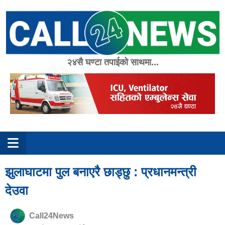
Skip
to
content
२४सै घण्टा तपाईको साथमा...
झुलाघाटमा पुल बनाएरै छाड्छु : प्रधानमन्त्री
देउवा
Call24News