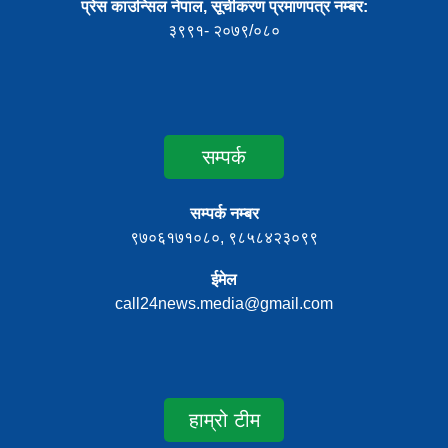
प्रेस काउन्सिल नेपाल, सूचीकरण प्रमाणपत्र नम्बर:
३९९१- २०७९/०८०
सम्पर्क
सम्पर्क नम्बर
९७०६१७१०८०, ९८५८४२३०९९
ईमेल
call24news.media@gmail.com
हाम्रो टीम