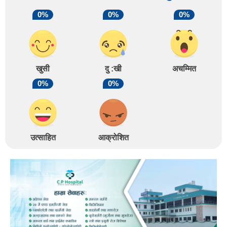
0%
0%
0%
खुसी
दु :खी
अचम्मित
0%
0%
उत्साहित
आक्रोशित