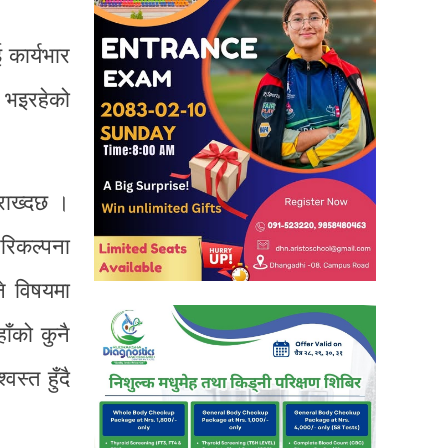
 कार्यभार
ग भइरहेको
 राख्दछ ।
परिकल्पना
े विषयमा
ाँको कुनै
स्त हुँदै