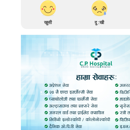
खुसी
दु :खी