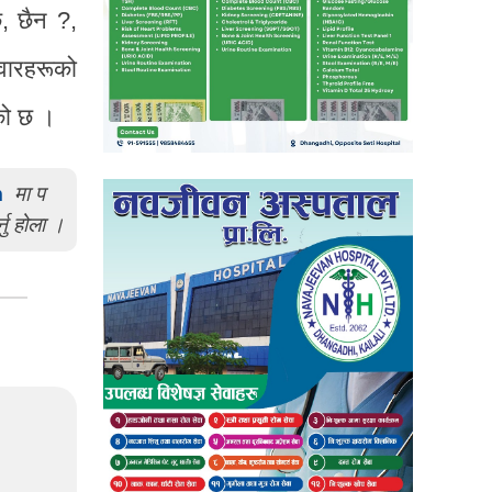
छ, छैन ?,
दवारहरूको
एको छ ।
m
मा प
्नु होला ।