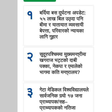
१
बर्दिया बस दुर्घटना अपडेट:
५५ लाख बिल उठ्दा पनि
बीमा र यातायात व्यवसायी
बेपत्ता, परिवारको न्यायका
लागि गुहार
२
सुदूरपश्चिममा मुख्यमन्त्रीमा
खगराज भट्टको दाबी
पक्का, नेकपा र एमालेको
भागमा कति मन्त्रालय?
३
गेटा मेडिकल विश्वविद्यालयले
सार्वजनिक गर्‍यो १७ जना
प्राध्यापक/सह–
प्राध्यापकको नतिजा