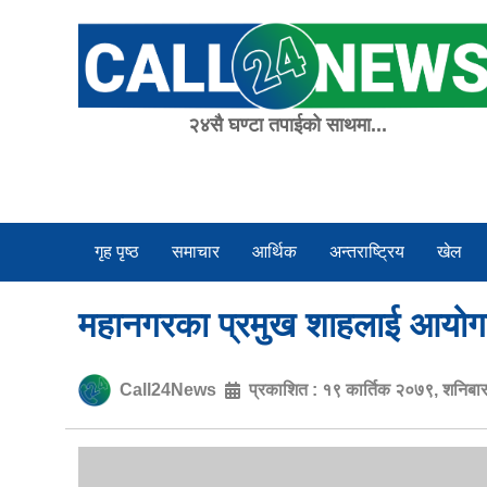
Skip
to
content
२४सै घण्टा तपाईको साथमा...
गृह पृष्ठ
समाचार
आर्थिक
अन्तराष्ट्रिय
खेल
महानगरका प्रमुख शाहलाई आयोगले
Call24News
प्रकाशित :
१९ कार्तिक २०७९, शनिबा