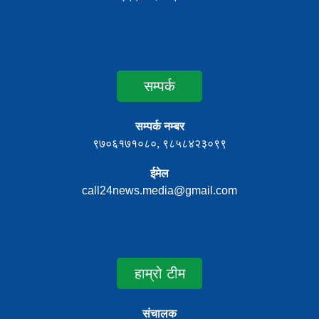
सम्पर्क
सम्पर्क नम्बर
९७०६१७१०८०, ९८५८४२३०९९
ईमेल
call24news.media@gmail.com
हाम्रो टीम
संचालक