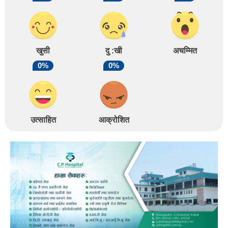
खुसी
दु :खी
अचम्मित
0%
0%
उत्साहित
आक्रोशित