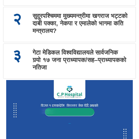
२
सुदूरपश्चिममा मुख्यमन्त्रीमा खगराज भट्टको
दाबी पक्का, नेकपा र एमालेको भागमा कति
मन्त्रालय?
३
गेटा मेडिकल विश्वविद्यालयले सार्वजनिक
गर्‍यो १७ जना प्राध्यापक/सह–प्राध्यापकको
नतिजा