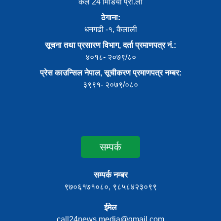
कल 24 मिडिया प्रा.ली
ठेगाना:
धनगढी -१, कैलाली
सूचना तथा प्रसारण विभाग, दर्ता प्रमाणपत्र नं.:
४०१८- २०७९/८०
प्रेस काउन्सिल नेपाल, सूचीकरण प्रमाणपत्र नम्बर:
३९९१- २०७९/०८०
सम्पर्क
सम्पर्क नम्बर
९७०६१७१०८०, ९८५८४२३०९९
ईमेल
call24news.media@gmail.com