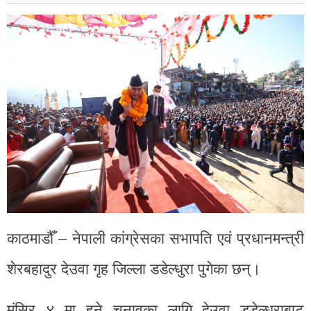
काठमाडौँ – नेपाली कांग्रेसका सभापति एवं प्रधानमन्त्री
शेरबहादुर देउवा गृह जिल्ला डडेल्धुरा पुगेका छन्।
मंसिर ४ मा हुने चुनावका लागि देउवा डडेल्धुराबाट