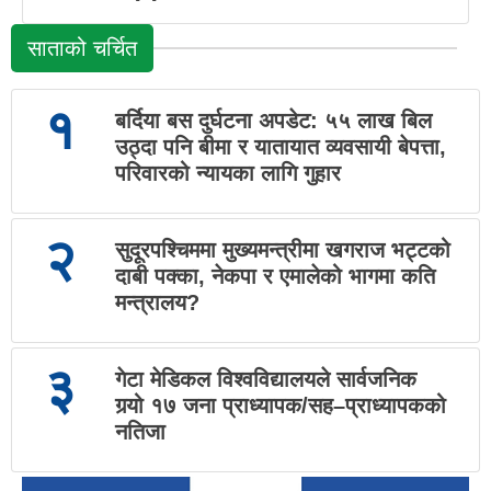
साताको चर्चित
१
बर्दिया बस दुर्घटना अपडेट: ५५ लाख बिल
उठ्दा पनि बीमा र यातायात व्यवसायी बेपत्ता,
परिवारको न्यायका लागि गुहार
२
सुदूरपश्चिममा मुख्यमन्त्रीमा खगराज भट्टको
दाबी पक्का, नेकपा र एमालेको भागमा कति
मन्त्रालय?
३
गेटा मेडिकल विश्वविद्यालयले सार्वजनिक
गर्‍यो १७ जना प्राध्यापक/सह–प्राध्यापकको
नतिजा