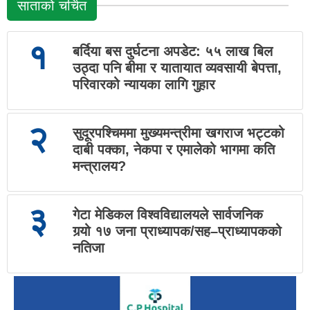
साताको चर्चित
१
बर्दिया बस दुर्घटना अपडेट: ५५ लाख बिल
उठ्दा पनि बीमा र यातायात व्यवसायी बेपत्ता,
परिवारको न्यायका लागि गुहार
२
सुदूरपश्चिममा मुख्यमन्त्रीमा खगराज भट्टको
दाबी पक्का, नेकपा र एमालेको भागमा कति
मन्त्रालय?
३
गेटा मेडिकल विश्वविद्यालयले सार्वजनिक
गर्‍यो १७ जना प्राध्यापक/सह–प्राध्यापकको
नतिजा