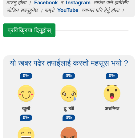
ठाउनु होला ।
Facebook
र
Instagram
मार्फत पनि हामीसँग
जोडिन सक्नुहुनेछ । हाम्रो
YouTube
च्यानल पनि हेर्नु होला ।
प्रतिक्रिया दिनुहोस्
यो खबर पढेर तपाईंलाई कस्तो महसुस भयो ?
0%
0%
0%
खुसी
दु :खी
अचम्मित
0%
0%