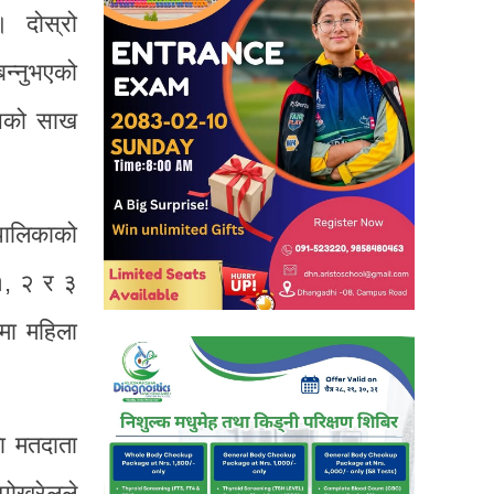
। दोस्रो
न्नुभएको
रेसको साख
पालिकाको
१, २ र ३
मा महिला
ा मतदाता
 पोखरेलले