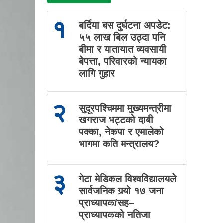
१
बर्दिया बस दुर्घटना अपडेट:
५५ लाख बिल उठ्दा पनि
बीमा र यातायात व्यवसायी
बेपत्ता, परिवारको न्यायका
लागि गुहार
२
सुदूरपश्चिममा मुख्यमन्त्रीमा
खगराज भट्टको दाबी
पक्का, नेकपा र एमालेको
भागमा कति मन्त्रालय?
३
गेटा मेडिकल विश्वविद्यालयले
सार्वजनिक गर्‍यो १७ जना
प्राध्यापक/सह–
प्राध्यापकको नतिजा