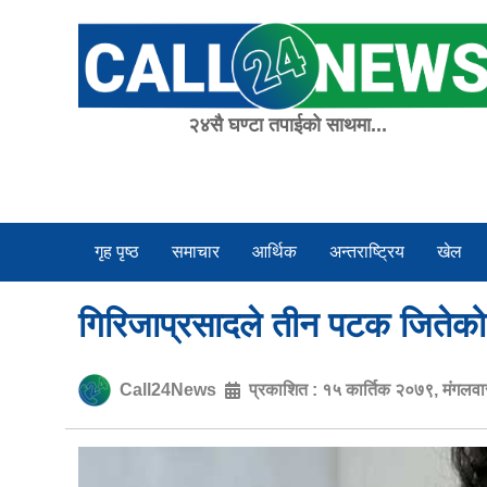
Skip
to
content
२४सै घण्टा तपाईको साथमा...
गृह पृष्ठ
समाचार
आर्थिक
अन्तराष्ट्रिय
खेल
गिरिजाप्रसादले तीन पटक जितेको 
Call24News
प्रकाशित :
१५ कार्तिक २०७९, मंगलव