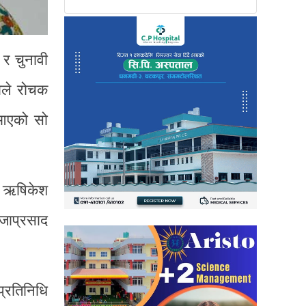
 र चुनावी
ताले रोचक
ै आएको सो
का ऋषिकेश
िजाप्रसाद
प्रतिनिधि