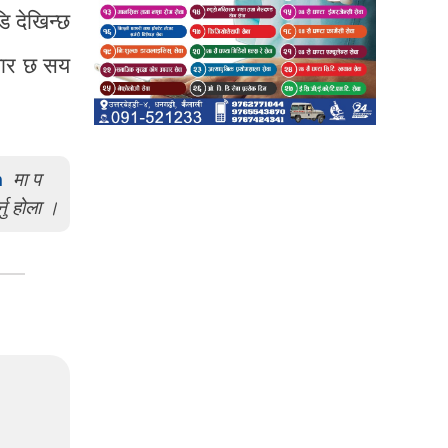
ि देखिन्छ
हजार छ सय
m
मा प
्नु होला ।