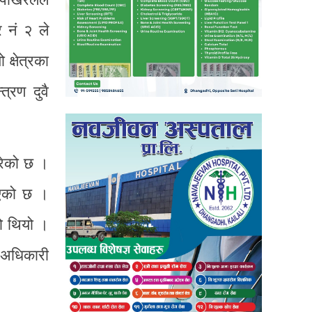
र नं २ ले
क्षेत्रका
्रण दुवै
परेको छ ।
निएको छ ।
को थियो ।
भ अधिकारी