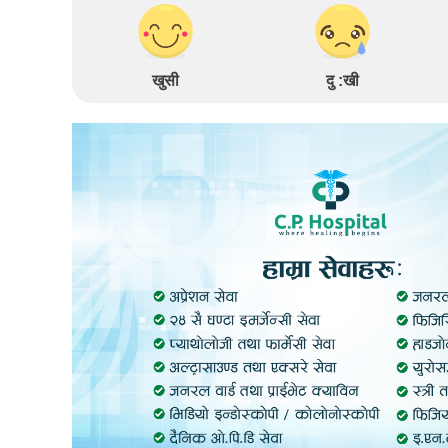
खुसी
दु :खी