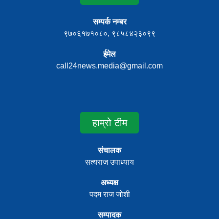
सम्पर्क नम्बर
९७०६१७१०८०, ९८५८४२३०९९
ईमेल
call24news.media@gmail.com
हाम्रो टीम
संचालक
सत्यराज उपाध्याय
अध्यक्ष
पदम राज जोशी
सम्पादक