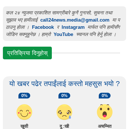
कल २४ न्युजमा प्रकाशित सामग्रीबारे कुनै गुनासो, सुचना तथा
सुझाव भए हामीलाई
call24news.media@gmail.com
मा प
ठाउनु होला ।
Facebook
र
Instagram
मार्फत पनि हामीसँग
जोडिन सक्नुहुनेछ । हाम्रो
YouTube
च्यानल पनि हेर्नु होला ।
प्रतिक्रिया दिनुहोस्
यो खबर पढेर तपाईंलाई कस्तो महसुस भयो ?
0%
0%
0%
खुसी
दु :खी
अचम्मित