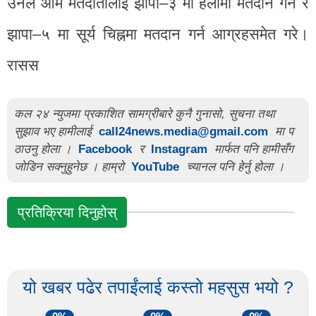
उनले आम मतदातालाई झापा–३ मा हलोमा मतदान गर्न र
झापा–५ मा सूर्य चिह्नमा मतदान गर्न आग्रहसमेत गरे।
रासस
कल २४ न्युजमा प्रकाशित सामग्रीबारे कुनै गुनासो, सुचना तथा
सुझाव भए हामीलाई
call24news.media@gmail.com
मा प
ठाउनु होला ।
Facebook
र
Instagram
मार्फत पनि हामीसँग
जोडिन सक्नुहुनेछ । हाम्रो
YouTube
च्यानल पनि हेर्नु होला ।
प्रतिक्रिया दिनुहोस्
यो खबर पढेर तपाईंलाई कस्तो महसुस भयो ?