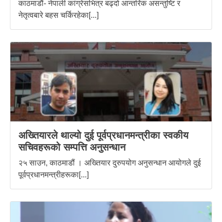
काठमाडौं- नेपाली कांग्रेसभित्र बढ्दो आन्तरिक असन्तुष्टि र
नेतृत्वबारे बहस चर्किरहेका[...]
अख्तियारले थाल्यो दुई पूर्वप्रधानमन्त्रीका स्वकीय
सचिवहरूको सम्पत्ति अनुसन्धान
२५ साउन, काठमाडौं । अख्तियार दुरुपयोग अनुसन्धान आयोगले दुई
पूर्वप्रधानमन्त्रीहरूका[...]