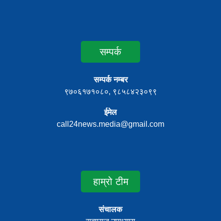
सम्पर्क
सम्पर्क नम्बर
९७०६१७१०८०, ९८५८४२३०९९
ईमेल
call24news.media@gmail.com
हाम्रो टीम
संचालक