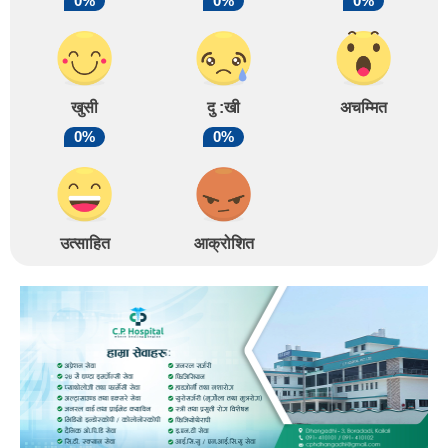
0%
0%
0%
खुसी
दु :खी
अचम्मित
0%
0%
उत्साहित
आक्रोशित