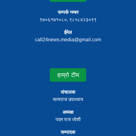
सम्पर्क नम्बर
९७०६१७१०८०, ९८५८४२३०९९
ईमेल
call24news.media@gmail.com
हाम्रो टीम
संचालक
सत्यराज उपाध्याय
अध्यक्ष
पदम राज जोशी
सम्पादक