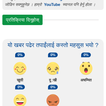
जोडिन सक्नुहुनेछ । हाम्रो
YouTube
च्यानल पनि हेर्नु होला ।
प्रतिक्रिया दिनुहोस्
यो खबर पढेर तपाईंलाई कस्तो महसुस भयो ?
0%
0%
0%
खुसी
दु :खी
अचम्मित
0%
0%