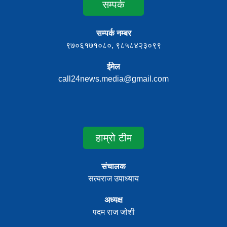
सम्पर्क
सम्पर्क नम्बर
९७०६१७१०८०, ९८५८४२३०९९
ईमेल
call24news.media@gmail.com
हाम्रो टीम
संचालक
सत्यराज उपाध्याय
अध्यक्ष
पदम राज जोशी