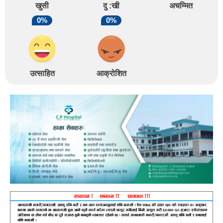
खुसी
दु :खी
अचम्मित
0%
0%
उत्साहित
आक्रोशित