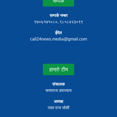
सम्पर्क
सम्पर्क नम्बर
९७०६१७१०८०, ९८५८४२३०९९
ईमेल
call24news.media@gmail.com
हाम्रो टीम
संचालक
सत्यराज उपाध्याय
अध्यक्ष
पदम राज जोशी