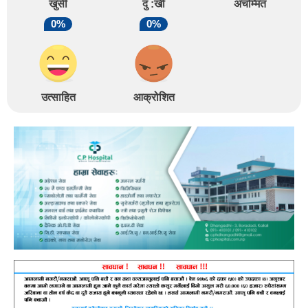
खुसी
दु :खी
अचम्मित
0%
0%
उत्साहित
आक्रोशित