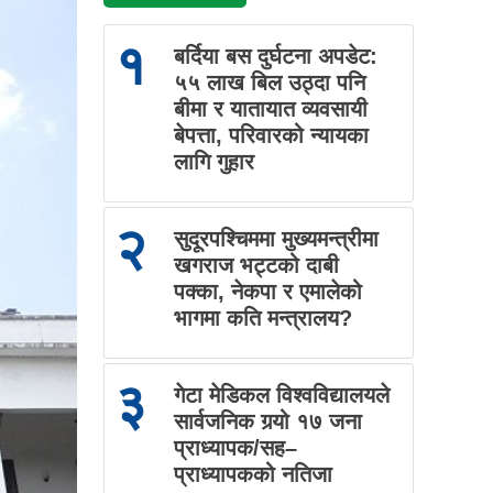
१
बर्दिया बस दुर्घटना अपडेट:
५५ लाख बिल उठ्दा पनि
बीमा र यातायात व्यवसायी
बेपत्ता, परिवारको न्यायका
लागि गुहार
२
सुदूरपश्चिममा मुख्यमन्त्रीमा
खगराज भट्टको दाबी
पक्का, नेकपा र एमालेको
भागमा कति मन्त्रालय?
३
गेटा मेडिकल विश्वविद्यालयले
सार्वजनिक गर्‍यो १७ जना
प्राध्यापक/सह–
प्राध्यापकको नतिजा