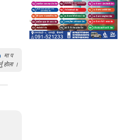
m
मा प
्नु होला ।