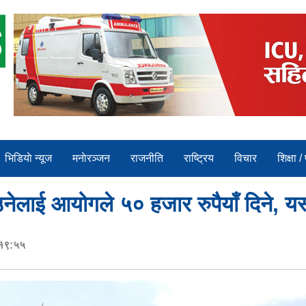
भिडियाे न्यूज
मनाेरञ्जन
राजनीति
राष्ट्रिय
विचार
शिक्षा /
नेलाई आयोगले ५० हजार रुपैयाँ दिने, यस्
 १९:५५