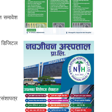
ति समावेश
त डिजिटल
संशापत्र