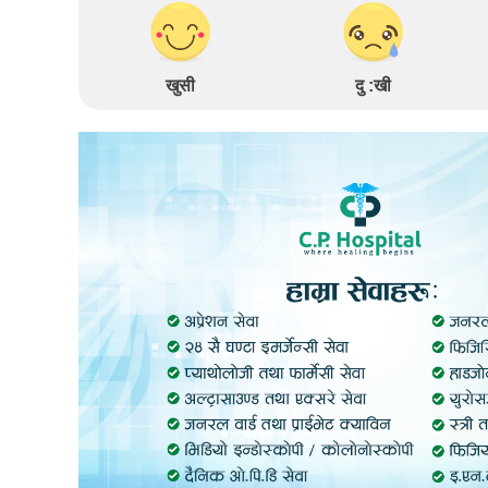
खुसी
दु :खी