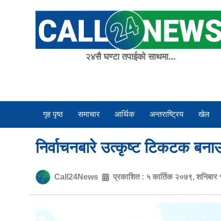
Skip
to
content
२४सै घण्टा तपाईको साथमा...
गृह पृष्ठ
समाचार
आर्थिक
अन्तराष्ट्रिय
खेल
निर्वाचनबारे उत्कृष्ट टिकटक बनाउ
Call24News
प्रकाशित :
५ कार्तिक २०७९, शनिबार