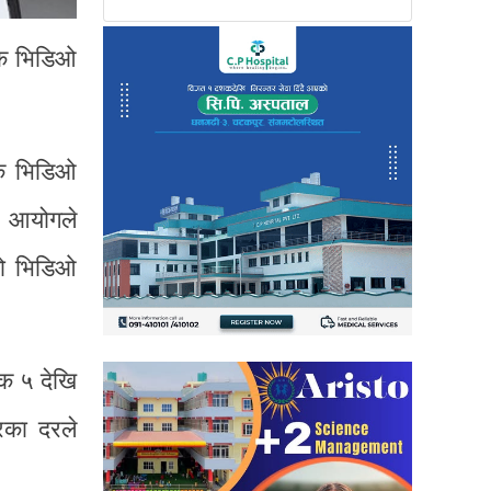
टक भिडिओ
टक भिडिओ
नै आयोगले
को भिडिओ
िक ५ देखि
रका दरले